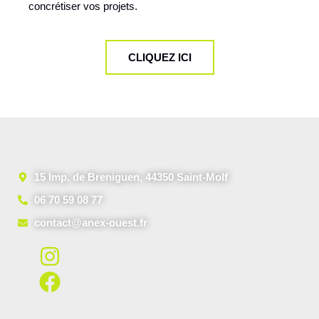
concrétiser vos projets.
CLIQUEZ ICI
15 Imp. de Breniguen, 44350 Saint-Molf
06 70 59 08 77
contact@anex-ouest.fr